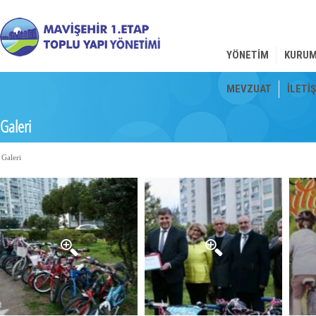
YÖNETIM
KURU
MEVZUAT
İLETI
Galeri
Galeri